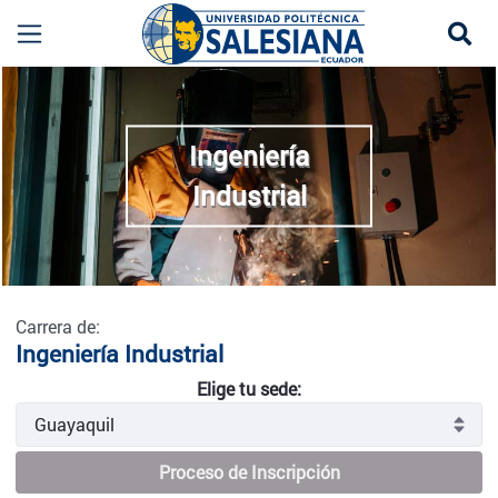
Se
Ingeniería Industrial - Guayaquil
more
Ingeniería
Industrial
Carrera de:
Ingeniería Industrial
Elige tu sede:
Proceso de Inscripción